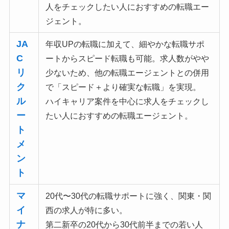
人をチェックしたい人におすすめ
の転職エー
ジェント。
JA
年収UPの転職に加えて、細やかな転職サポ
C
ートからスピード転職も可能。求人数がやや
リ
少ないため、他の転職エージェントとの併用
ク
で「スピード＋より確実な転職」を実現。
ル
ハイキャリア案件を中心に求人をチェックし
ー
たい人におすすめ
の転職エージェント。
ト
メ
ン
ト
マ
20代〜30代の転職サポートに強く、関東・関
イ
西の求人が特に多い。
ナ
第二新卒の20代から30代前半までの若い人